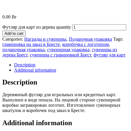
0.00
Br
Футляр для карт из дерева quantity
Add to cart
Categories:
Награды и сувениры
,
Подарочная упаковка
Tags:
гравировка на заказ в Бресте
,
коробочка с логотипом
,
подарочная упаковка
,
сувенирная упаковка
,
сувениры из
дерева Брест
,
сувениры с гравировкой Брест
,
футляр для карт
Description
Additional information
Description
Деревянный футляр для игральных или кредитных карт.
Выполнен в виде пенала. На лицевой стороне сувенирной
коробки загравирован логотип. Изготовление сувенирных
шкатулок и коробочек под заказ в Бресте.
Additional information