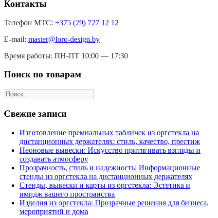
Контакты
Телефон МТС:
+375 (29) 727 12 12
E-mail:
master@loro-design.by
Время работы: ПН-ПТ 10:00 — 17:30
Поиск по товарам
Свежие записи
Изготовление премиальных табличек из оргстекла на
дистанционных держателях: стиль, качество, престиж
Неоновые вывески: Искусство притягивать взгляды и
создавать атмосферу
Прозрачность, стиль и надежность: Информационные
стенды из оргстекла на дистанционных держателях
Стенды, вывески и карты из оргстекла: Эстетика и
имидж вашего пространства
Изделия из оргстекла: Прозрачные решения для бизнеса,
мероприятий и дома