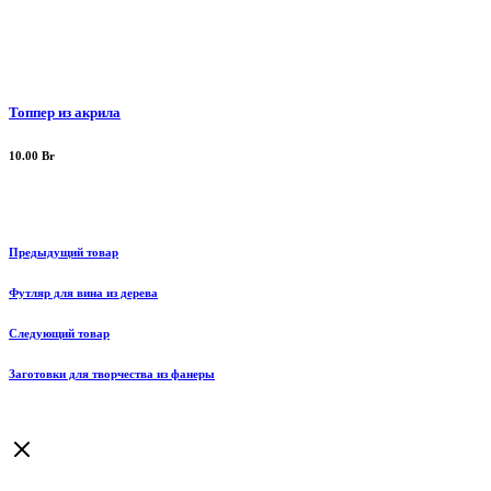
Топпер из акрила
10.00
Br
Предыдущий товар
Футляр для вина из дерева
Следующий товар
Заготовки для творчества из фанеры