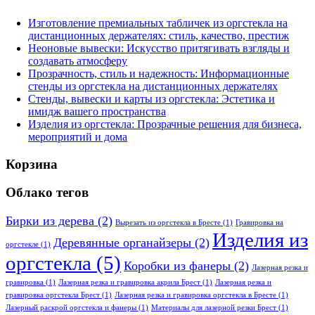
Изготовление премиальных табличек из оргстекла на
дистанционных держателях: стиль, качество, престиж
Неоновые вывески: Искусство притягивать взгляды и
создавать атмосферу
Прозрачность, стиль и надежность: Информационные
стенды из оргстекла на дистанционных держателях
Стенды, вывески и карты из оргстекла: Эстетика и
имидж вашего пространства
Изделия из оргстекла: Прозрачные решения для бизнеса,
мероприятий и дома
Корзина
Облако тегов
Бирки из дерева
(2)
Вырезать из оргстекла в Бресте
(1)
Гравировка на
Изделия из
Деревянные органайзеры
(2)
оргстекле
(1)
оргстекла
(5)
Коробки из фанеры
(2)
Лазерная резка и
гравировка
(1)
Лазерная резка и гравировка акрила Брест
(1)
Лазерная резка и
гравировка оргстекла Брест
(1)
Лазерная резка и гравировка оргстекла в Бресте
(1)
Лазерный раскрой оргстекла и фанеры
(1)
Материалы для лазерной резки Брест
(1)