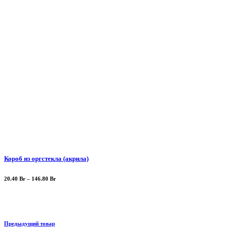
Короб из оргстекла (акрила)
20.40
Br
–
146.80
Br
Предыдущий товар