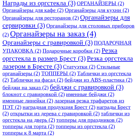
Награды из оргстекла
(3)
ОРГАНАЙЗЕРЫ
(2)
Органайзеры для кафе
(2)
Органайзеры для кухни
(2)
Органайзеры для
Органайзеры для ресторанов
(2)
сервировки
(3)
Органайзеры для столовых приборов
Органайзеры на заказ
(4)
(2)
Органайзеры с гравировкой
(3)
ПОДАРОЧНАЯ
Резка
УПАКОВКА
(2)
Подарочные коробки
(2)
оргстекла в размер Брест
(3)
Резка оргстекла
лазером в Бресте
(3)
Статуэтки
(2)
Стильные
органайзеры
(2)
ТОППЕРЫ
(2)
Таблички из оргстекла
(2)
Таблички на фасад
(2)
бейджи из ABS-пластика
(2)
бейджи с гравировкой
(3)
бейджи на заказ
(2)
блокнот с гравировкой
(2)
именные бейджи
(2)
именные линейки
(2)
лазерная резка трафаретов из
ПЭТ
(2)
наградная продукция Брест
(2)
награды Брест
(2)
открытки из дерева с гравировкой
(2)
таблички из
оргстекла на дверь
(2)
топперы для праздников
(2)
топперы для торта
(2)
топперы из оргстекла
(2)
топперы к 8 марта
(2)