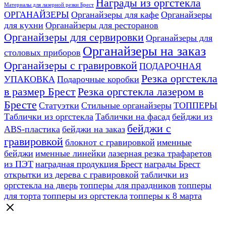
Награды из оргстекла
Материалы для лазерной резки Брест
ОРГАНАЙЗЕРЫ
Органайзеры для кафе
Органайзеры
для кухни
Органайзеры для ресторанов
Органайзеры для сервировки
Органайзеры для
Органайзеры на заказ
столовых приборов
Органайзеры с гравировкой
ПОДАРОЧНАЯ
Резка оргстекла
УПАКОВКА
Подарочные коробки
в размер Брест
Резка оргстекла лазером в
Бресте
Статуэтки
Стильные органайзеры
ТОППЕРЫ
Таблички из оргстекла
Таблички на фасад
бейджи из
бейджи с
ABS-пластика
бейджи на заказ
гравировкой
блокнот с гравировкой
именные
бейджи
именные линейки
лазерная резка трафаретов
из ПЭТ
наградная продукция Брест
награды Брест
открытки из дерева с гравировкой
таблички из
оргстекла на дверь
топперы для праздников
топперы
для торта
топперы из оргстекла
топперы к 8 марта