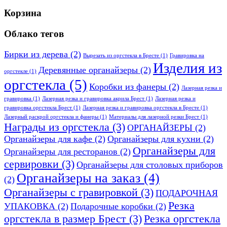
Корзина
Облако тегов
Бирки из дерева
(2)
Вырезать из оргстекла в Бресте
(1)
Гравировка на
Изделия из
Деревянные органайзеры
(2)
оргстекле
(1)
оргстекла
(5)
Коробки из фанеры
(2)
Лазерная резка и
гравировка
(1)
Лазерная резка и гравировка акрила Брест
(1)
Лазерная резка и
гравировка оргстекла Брест
(1)
Лазерная резка и гравировка оргстекла в Бресте
(1)
Лазерный раскрой оргстекла и фанеры
(1)
Материалы для лазерной резки Брест
(1)
Награды из оргстекла
(3)
ОРГАНАЙЗЕРЫ
(2)
Органайзеры для кафе
(2)
Органайзеры для кухни
(2)
Органайзеры для
Органайзеры для ресторанов
(2)
сервировки
(3)
Органайзеры для столовых приборов
Органайзеры на заказ
(4)
(2)
Органайзеры с гравировкой
(3)
ПОДАРОЧНАЯ
Резка
УПАКОВКА
(2)
Подарочные коробки
(2)
оргстекла в размер Брест
(3)
Резка оргстекла