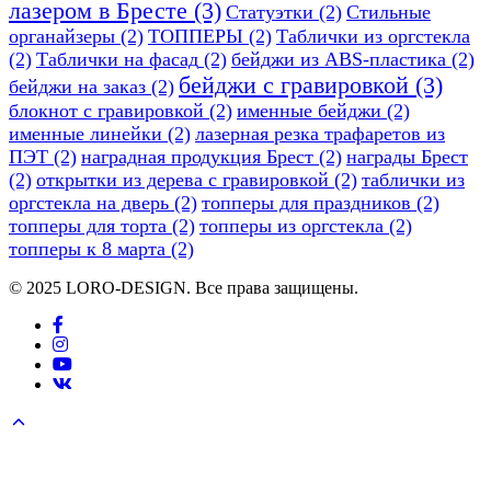
лазером в Бресте
(3)
Статуэтки
(2)
Стильные
органайзеры
(2)
ТОППЕРЫ
(2)
Таблички из оргстекла
(2)
Таблички на фасад
(2)
бейджи из ABS-пластика
(2)
бейджи с гравировкой
(3)
бейджи на заказ
(2)
блокнот с гравировкой
(2)
именные бейджи
(2)
именные линейки
(2)
лазерная резка трафаретов из
ПЭТ
(2)
наградная продукция Брест
(2)
награды Брест
(2)
открытки из дерева с гравировкой
(2)
таблички из
оргстекла на дверь
(2)
топперы для праздников
(2)
топперы для торта
(2)
топперы из оргстекла
(2)
топперы к 8 марта
(2)
© 2025 LORO-DESIGN. Все права защищены.